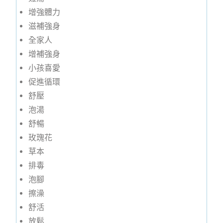
增強體力
滋補強身
全家人
增補強身
小孩喜愛
促進循環
舒壓
泡湯
舒暢
玫瑰花
草本
排毒
泡腳
擦澡
舒活
放鬆