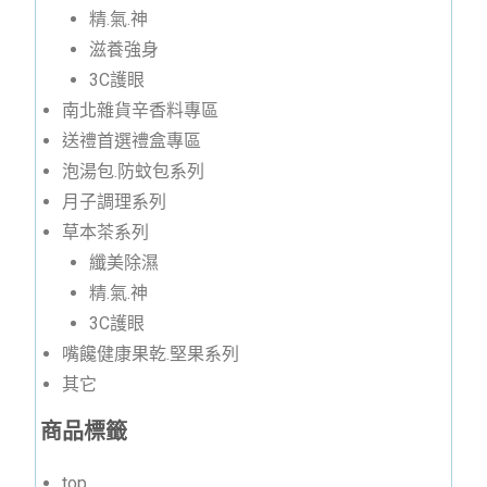
精.氣.神
滋養強身
3C護眼
南北雜貨辛香料專區
送禮首選禮盒專區
泡湯包.防蚊包系列
月子調理系列
草本茶系列
纖美除濕
精.氣.神
3C護眼
嘴饞健康果乾.堅果系列
其它
商品標籤
top