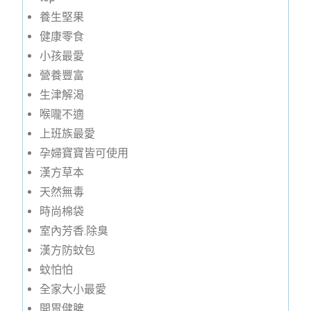
養生堅果
健康零食
小孩最愛
營養豐富
生津解渴
喉嚨不適
上班族最愛
孕婦寶寶皆可使用
漢方草本
天然無毒
時尚棉袋
室內芳香.除臭
漢方防蚊包
蚊怕怕
全家大小最愛
開胃健脾