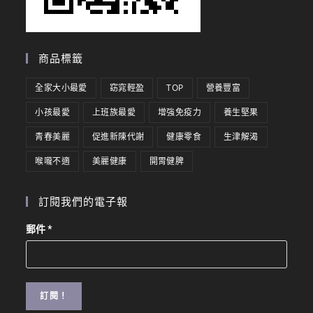
商品標籤
全家大小最愛
窈窕輕盈
TOP
營養豐富
小孩最愛
上班族最愛
增強免疫力
養生堅果
青春美麗
促進新陳代謝
健康零食
生津解渴
喉嚨不適
美麗健康
開胃健脾
訂閱我們的電子報
郵件
*