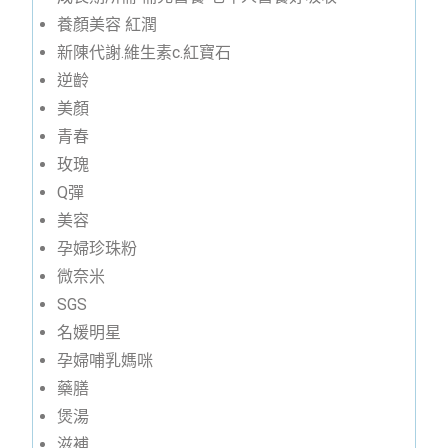
養顏美容 紅潤
新陳代謝.維生素c.紅寶石
逆齡
美顏
青春
玫瑰
Q彈
美容
孕婦珍珠粉
微奈米
SGS
名媛明星
孕婦哺乳媽咪
藥膳
煲湯
滋補