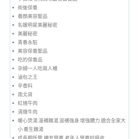
術後保養
養顏美容聖品
名媛明星美麗秘密
美麗秘密
青春永駐
美容保養聖品
吃的保養品
孕婦一人吃兩人補
滷包之王
辛香料
南北貨
紅燒牛肉
清燉牛肉
暖心煲湯.溫補雞湯.滋補強身.增強體力.適合全家大
小.養生雞湯
成長期所需 補充營養 老年人營養好吸收