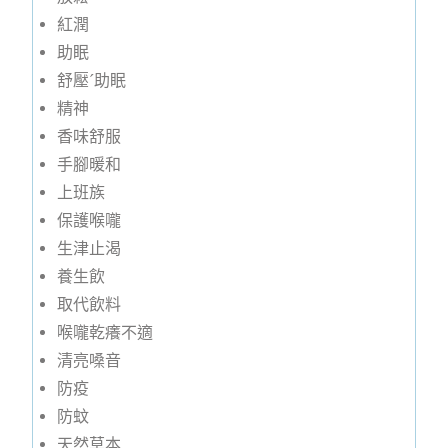
紅潤
助眠
舒壓ˊ助眠
精神
香味舒服
手腳暖和
上班族
保護喉嚨
生津止渴
養生飲
取代飲料
喉嚨乾癢不適
清亮嗓音
防疫
防蚊
天然草本