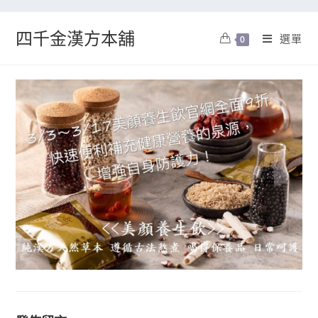
四千金漢方本舖
選單
0