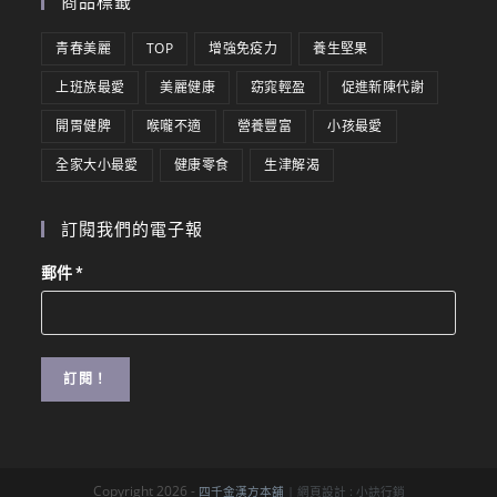
商品標籤
青春美麗
TOP
增強免疫力
養生堅果
上班族最愛
美麗健康
窈窕輕盈
促進新陳代謝
開胃健脾
喉嚨不適
營養豐富
小孩最愛
全家大小最愛
健康零食
生津解渴
訂閱我們的電子報
郵件
*
Copyright 2026 -
四千金漢方本舖
| 網頁設計 :
小訣行銷