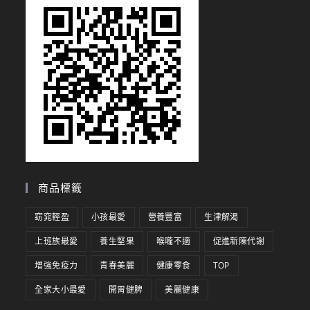
商品標籤
窈窕輕盈
小孩最愛
營養豐富
生津解渴
上班族最愛
養生堅果
喉嚨不適
促進新陳代謝
增強免疫力
青春美麗
健康零食
TOP
全家大小最愛
開胃健脾
美麗健康