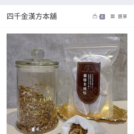
四千金漢方本舖
選單
0