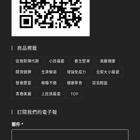
商品標籤
促進新陳代謝
小孩最愛
養生堅果
美麗健康
開胃健脾
生津解渴
增強免疫力
全家大小最愛
營養豐富
喉嚨不適
健康零食
窈窕輕盈
青春美麗
上班族最愛
TOP
訂閱我們的電子報
郵件
*