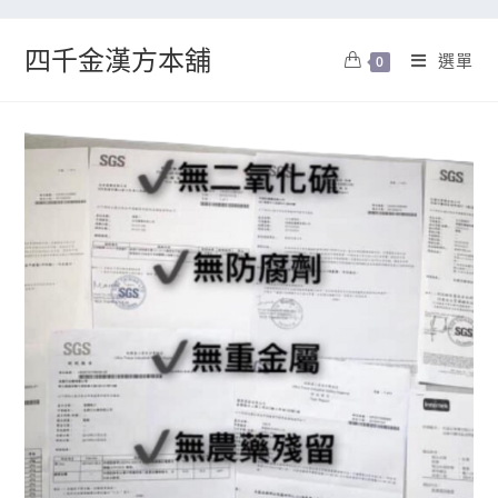
四千金漢方本舖
選單
0