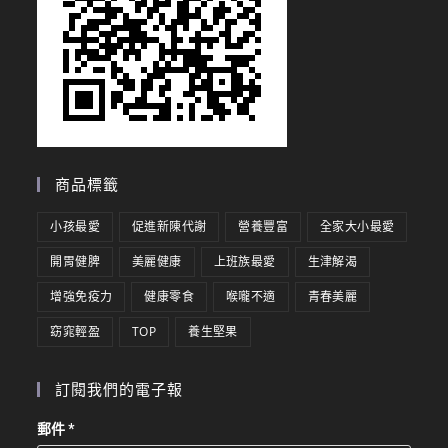
商品標籤
小孩最愛
促進新陳代謝
營養豐富
全家大小最愛
開胃健脾
美麗健康
上班族最愛
生津解渴
增強免疫力
健康零食
喉嚨不適
青春美麗
窈窕輕盈
TOP
養生堅果
訂閱我們的電子報
郵件
*