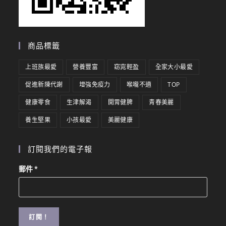
商品標籤
上班族最愛
營養豐富
窈窕輕盈
全家大小最愛
促進新陳代謝
增強免疫力
喉嚨不適
TOP
健康零食
生津解渴
開胃健脾
青春美麗
養生堅果
小孩最愛
美麗健康
訂閱我們的電子報
郵件
*