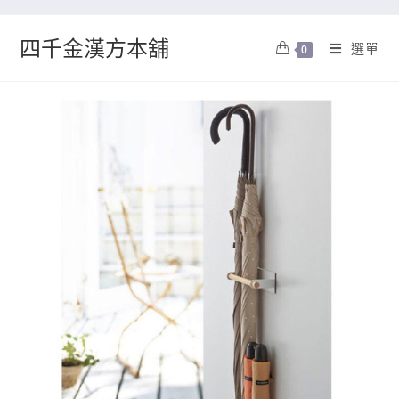
四千金漢方本舖
選單
0