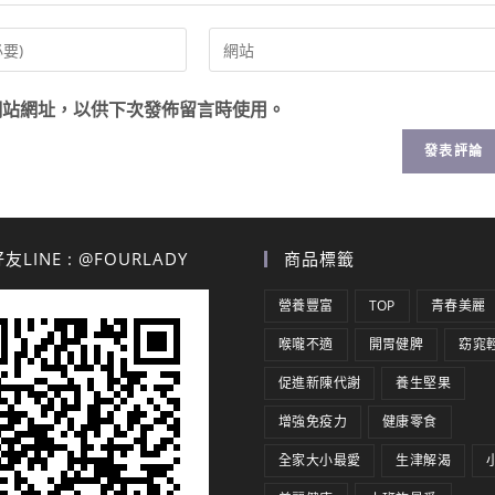
網站網址，以供下次發佈留言時使用。
LINE : @FOURLADY
商品標籤
營養豐富
TOP
青春美麗
喉嚨不適
開胃健脾
窈窕
促進新陳代謝
養生堅果
增強免疫力
健康零食
全家大小最愛
生津解渴