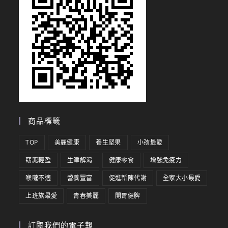
商品標籤
TOP
美麗健康
養生堅果
小孩最愛
窈窕輕盈
生津解渴
健康零食
增強免疫力
喉嚨不適
營養豐富
促進新陳代謝
全家大小最愛
上班族最愛
青春美麗
開胃健脾
訂閱我們的電子報