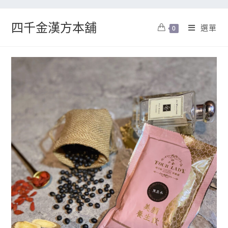
四千金漢方本舖
選單
0