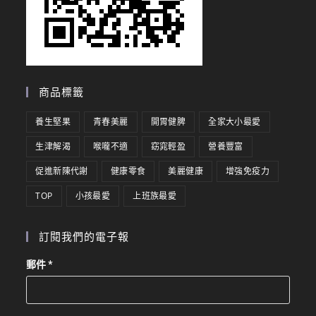
商品標籤
養生堅果
青春美麗
開胃健脾
全家大小最愛
生津解渴
喉嚨不適
窈窕輕盈
營養豐富
促進新陳代謝
健康零食
美麗健康
增強免疫力
TOP
小孩最愛
上班族最愛
訂閱我們的電子報
郵件
*