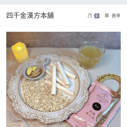
四千金漢方本舖
選單
0