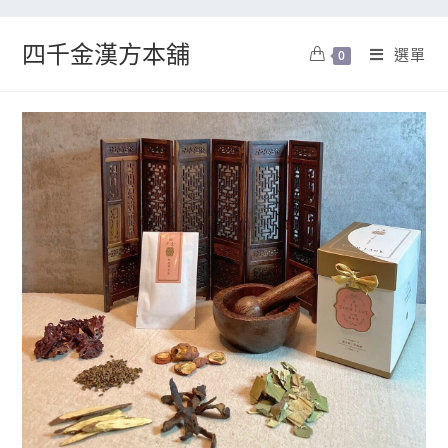
四千金漢方本舖
選單
0