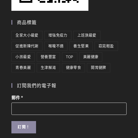
商品標籤
全家大小最愛
增強免疫力
上班族最愛
促進新陳代謝
喉嚨不適
養生堅果
窈窕輕盈
小孩最愛
營養豐富
TOP
美麗健康
青春美麗
生津解渴
健康零食
開胃健脾
訂閱我們的電子報
郵件
*