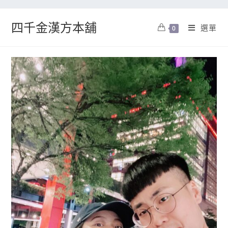
四千金漢方本舖
選單
0