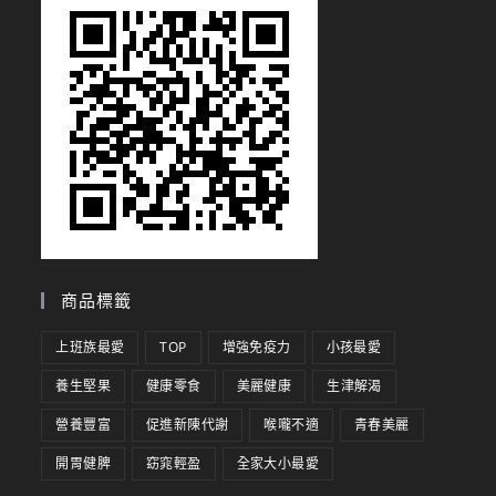
商品標籤
上班族最愛
TOP
增強免疫力
小孩最愛
養生堅果
健康零食
美麗健康
生津解渴
營養豐富
促進新陳代謝
喉嚨不適
青春美麗
開胃健脾
窈窕輕盈
全家大小最愛