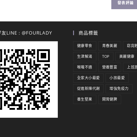
LINE : @FOURLADY
商品標籤
健康零食
青春美麗
窈窕
生津解渴
TOP
美麗健康
喉嚨不適
營養豐富
上班
全家大小最愛
小孩最愛
促進新陳代謝
增強免疫力
養生堅果
開胃健脾