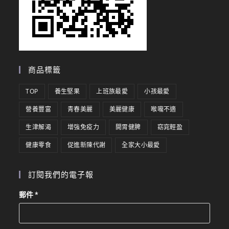
商品標籤
TOP
養生堅果
上班族最愛
小孩最愛
營養豐富
青春美麗
美麗健康
喉嚨不適
生津解渴
增強免疫力
開胃健脾
窈窕輕盈
健康零食
促進新陳代謝
全家大小最愛
訂閱我們的電子報
郵件
*