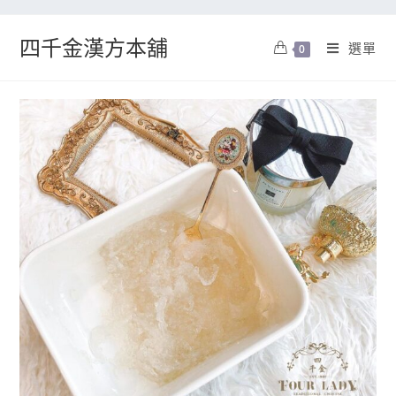
四千金漢方本舖
選單
0