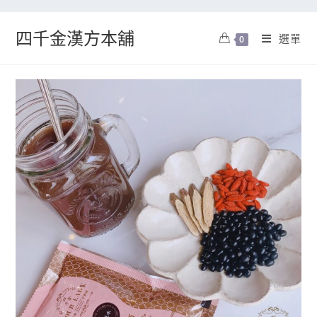
四千金漢方本舖
選單
0