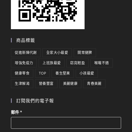
商品標籤
促進新陳代謝
全家大小最愛
開胃健脾
增強免疫力
上班族最愛
窈窕輕盈
喉嚨不適
健康零食
TOP
養生堅果
小孩最愛
生津解渴
營養豐富
美麗健康
青春美麗
訂閱我們的電子報
郵件
*