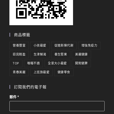
商品標籤
營養豐富
小孩最愛
促進新陳代謝
增強免疫力
窈窕輕盈
生津解渴
養生堅果
美麗健康
TOP
喉嚨不適
全家大小最愛
開胃健脾
青春美麗
上班族最愛
健康零食
訂閱我們的電子報
郵件
*