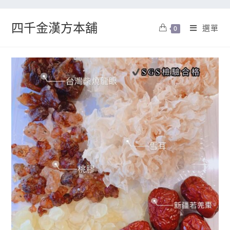
四千金漢方本舖
選單
0