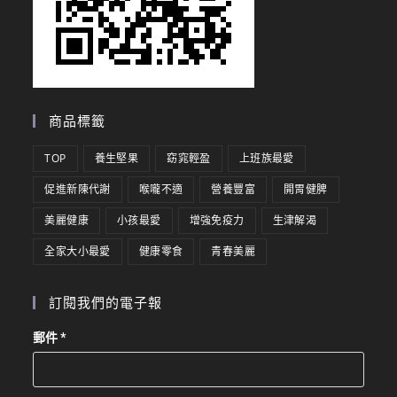
商品標籤
TOP
養生堅果
窈窕輕盈
上班族最愛
促進新陳代謝
喉嚨不適
營養豐富
開胃健脾
美麗健康
小孩最愛
增強免疫力
生津解渴
全家大小最愛
健康零食
青春美麗
訂閱我們的電子報
郵件
*