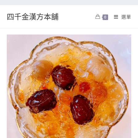
四千金漢方本舖
選單
0