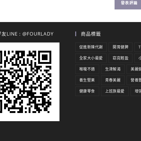
LINE : @FOURLADY
商品標籤
促進新陳代謝
開胃健脾
全家大小最愛
窈窕輕盈
喉嚨不適
生津解渴
美麗
養生堅果
青春美麗
營養
健康零食
上班族最愛
增