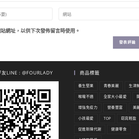
網站網址，以供下次發佈留言時使用。
LINE : @FOURLADY
商品標籤
養生堅果
青春美麗
生津
喉嚨不適
全家大小最愛
增強免疫力
營養豐富
美
小孩最愛
TOP
窈窕輕盈
促進新陳代謝
健康零食