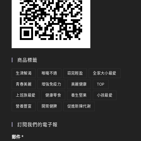
商品標籤
生津解渴
喉嚨不適
窈窕輕盈
全家大小最愛
青春美麗
增強免疫力
美麗健康
TOP
上班族最愛
健康零食
養生堅果
小孩最愛
營養豐富
開胃健脾
促進新陳代謝
訂閱我們的電子報
郵件
*