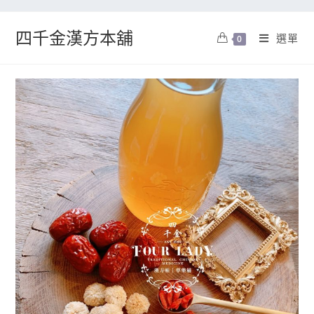
四千金漢方本舖
選單
0