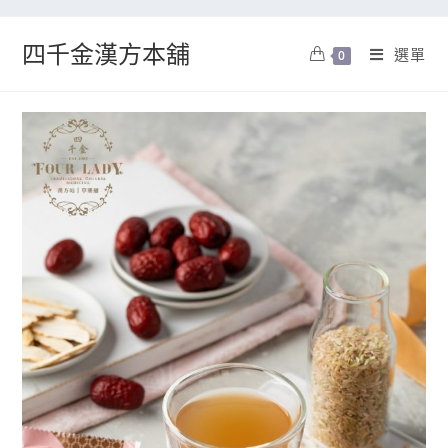
四千金漢方本舖
選單
0