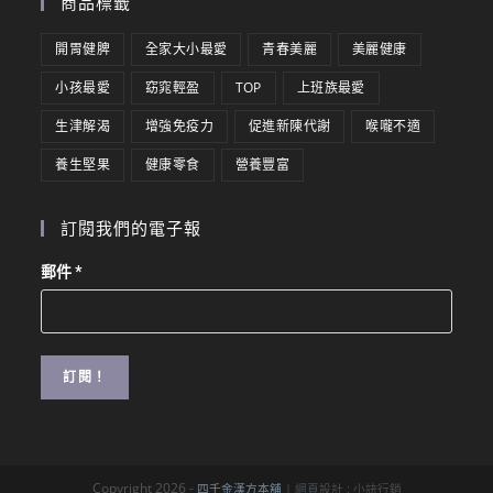
商品標籤
開胃健脾
全家大小最愛
青春美麗
美麗健康
小孩最愛
窈窕輕盈
TOP
上班族最愛
生津解渴
增強免疫力
促進新陳代謝
喉嚨不適
養生堅果
健康零食
營養豐富
訂閱我們的電子報
郵件
*
Copyright 2026 -
四千金漢方本舖
| 網頁設計 :
小訣行銷