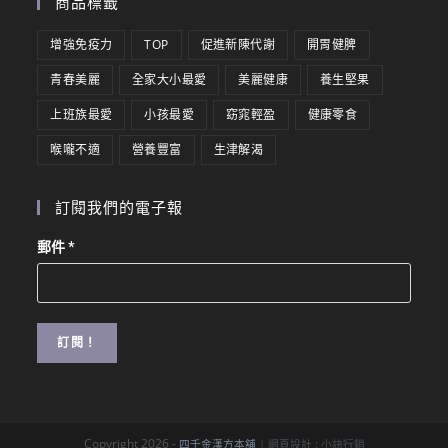
商品標籤
增強免疫力
TOP
促進新陳代謝
開胃健脾
青春美麗
全家大小最愛
美麗健康
養生堅果
上班族最愛
小孩最愛
窈窕輕盈
健康零食
喉嚨不適
營養豐富
生津解渴
訂閱我們的電子報
郵件
*
Copyright 2026 -
四千金漢方本舖
| 網頁設計 :
小訣行銷