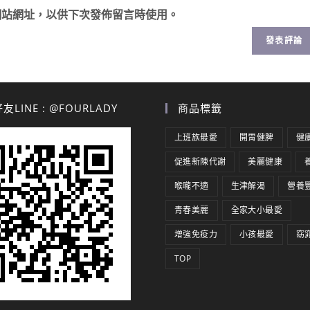
網站網址，以供下次發佈留言時使用。
LINE : @FOURLADY
商品標籤
上班族最愛
開胃健脾
健
促進新陳代謝
美麗健康
喉嚨不適
生津解渴
營養
青春美麗
全家大小最愛
增強免疫力
小孩最愛
窈
TOP