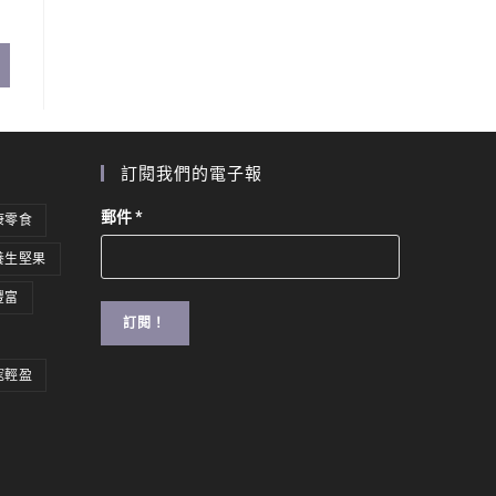
訂閱我們的電子報
郵件
*
康零食
養生堅果
豐富
窕輕盈