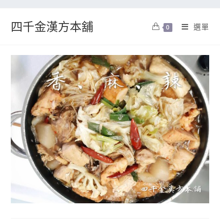
四千金漢方本舖
選單
0