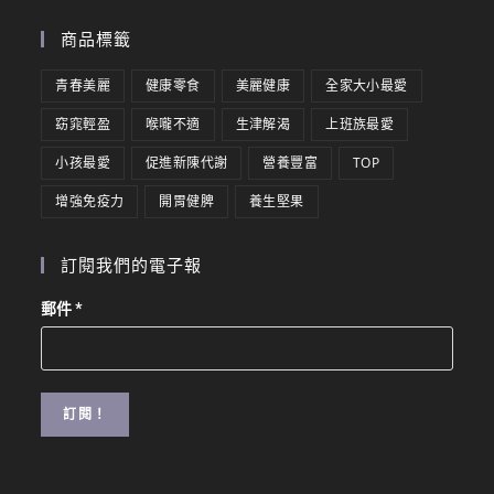
商品標籤
青春美麗
健康零食
美麗健康
全家大小最愛
窈窕輕盈
喉嚨不適
生津解渴
上班族最愛
小孩最愛
促進新陳代謝
營養豐富
TOP
增強免疫力
開胃健脾
養生堅果
訂閱我們的電子報
郵件
*