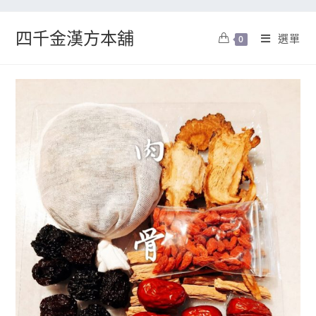
四千金漢方本舖
選單
0