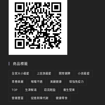
商品標籤
全家大小最愛
上班族最愛
開胃健脾
小孩最愛
青春美麗
喉嚨不適
美麗健康
增強免疫力
TOP
生津解渴
窈窕輕盈
養生堅果
營養豐富
促進新陳代謝
健康零食