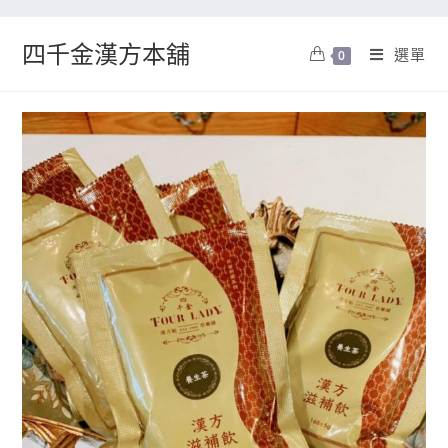
四千金漢方本舖
選單
0