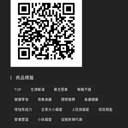
商品標籤
TOP
生津解渴
養生堅果
喉嚨不適
健康零食
青春美麗
開胃健脾
美麗健康
增強免疫力
全家大小最愛
上班族最愛
窈窕輕盈
營養豐富
小孩最愛
促進新陳代謝