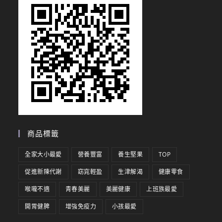
商品標籤
全家大小最愛
營養豐富
養生堅果
TOP
促進新陳代謝
窈窕輕盈
生津解渴
健康零食
喉嚨不適
青春美麗
美麗健康
上班族最愛
開胃健脾
增強免疫力
小孩最愛