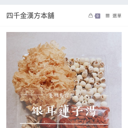
四千金漢方本舖
選單
0