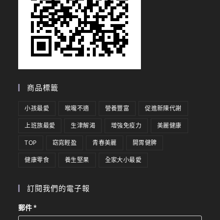
商品標籤
小孩最愛
喉嚨不適
營養豐富
促進新陳代謝
上班族最愛
生津解渴
增強免疫力
美麗健康
TOP
窈窕輕盈
青春美麗
開胃健脾
健康零食
養生堅果
全家大小最愛
訂閱我們的電子報
郵件
*