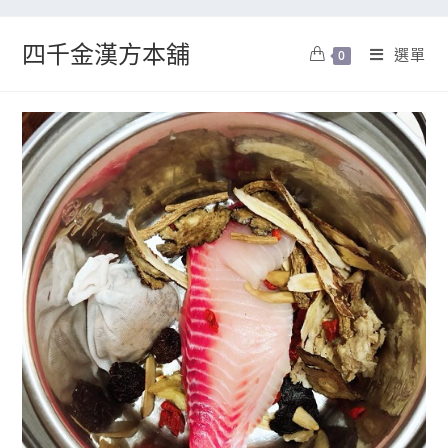
四千金漢方本舖
選單
0