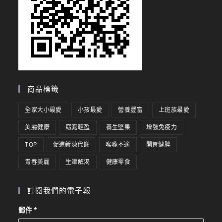
商品標籤
全家大小最愛
小孩最愛
營養豐富
上班族最愛
美麗健康
窈窕輕盈
養生堅果
增強免疫力
TOP
促進新陳代謝
喉嚨不適
開胃健脾
青春美麗
生津解渴
健康零食
訂閱我們的電子報
郵件
*