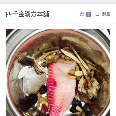
四千金漢方本舖
選單
0