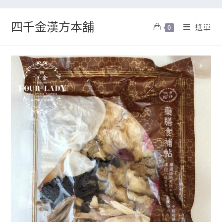
四千金漢方本舖
選單
0