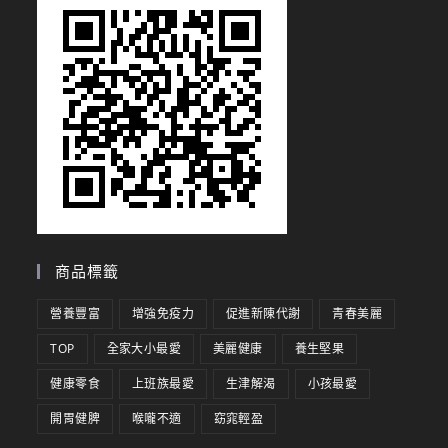
商品標籤
營養豐富
增強免疫力
促進新陳代謝
青春美麗
TOP
全家大小最愛
美麗健康
養生堅果
健康零食
上班族最愛
生津解渴
小孩最愛
開胃健脾
喉嚨不適
窈窕輕盈