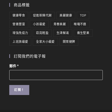
商品標籤
健康零食
促進新陳代謝
美麗健康
TOP
營養豐富
小孩最愛
青春美麗
喉嚨不適
增強免疫力
窈窕輕盈
生津解渴
養生堅果
上班族最愛
全家大小最愛
開胃健脾
訂閱我們的電子報
郵件
*