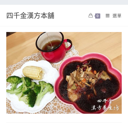
四千金漢方本舖
選單
0