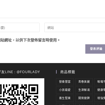
網站網址，以供下次發佈留言時使用。
LINE : @FOURLADY
商品標籤
營養豐富
青春美麗
喉嚨
小孩最愛
生津解渴
健康
養生堅果
開胃健脾
增強