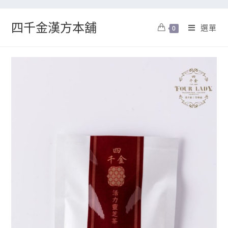
四千金漢方本舖
選單
0