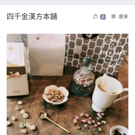
四千金漢方本舖
選單
0