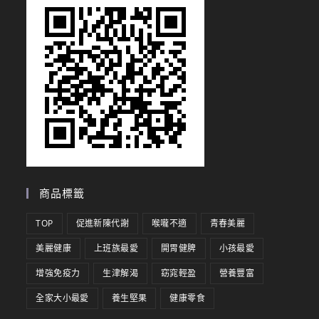
商品標籤
TOP
促進新陳代謝
喉嚨不適
青春美麗
美麗健康
上班族最愛
開胃健脾
小孩最愛
增強免疫力
生津解渴
窈窕輕盈
營養豐富
全家大小最愛
養生堅果
健康零食