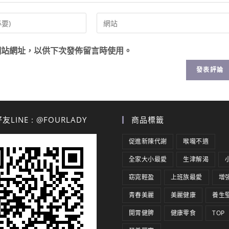
網站網址，以供下次發佈留言時使用。
LINE : @FOURLADY
商品標籤
促進新陳代謝
喉嚨不適
全家大小最愛
生津解渴
窈窕輕盈
上班族最愛
增
青春美麗
美麗健康
養生
開胃健脾
健康零食
TOP