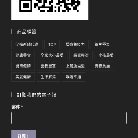
商品標籤
促進新陳代謝
TOP
增強免疫力
養生堅果
健康零食
全家大小最愛
窈窕輕盈
小孩最愛
開胃健脾
營養豐富
上班族最愛
青春美麗
美麗健康
生津解渴
喉嚨不適
訂閱我們的電子報
郵件
*