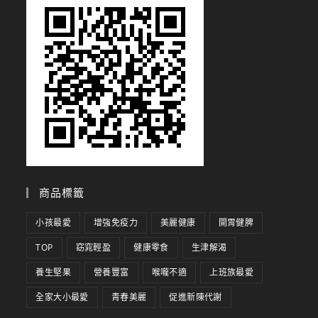
商品標籤
小孩最愛
增強免疫力
美麗健康
開胃健脾
TOP
窈窕輕盈
健康零食
生津解渴
養生堅果
營養豐富
喉嚨不適
上班族最愛
全家大小最愛
青春美麗
促進新陳代謝