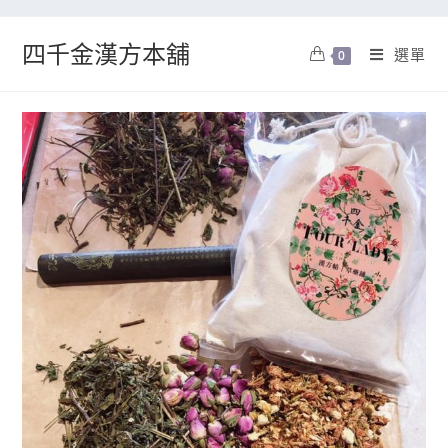
四千金漢方本舖
選單
0