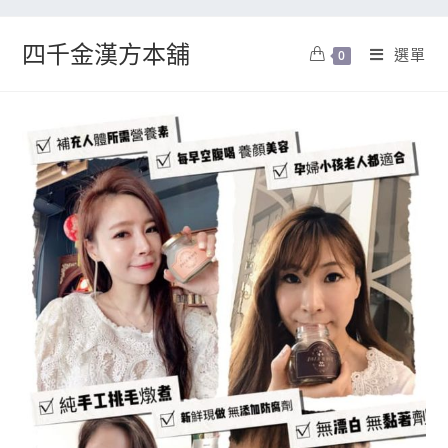
四千金漢方本舖
選單
0