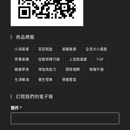
商品標籤
小孩最愛
窈窕輕盈
美麗健康
全家大小最愛
青春美麗
促進新陳代謝
上班族最愛
TOP
健康零食
增強免疫力
開胃健脾
喉嚨不適
生津解渴
養生堅果
營養豐富
訂閱我們的電子報
郵件
*