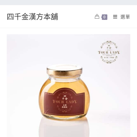
四千金漢方本舖
選單
0