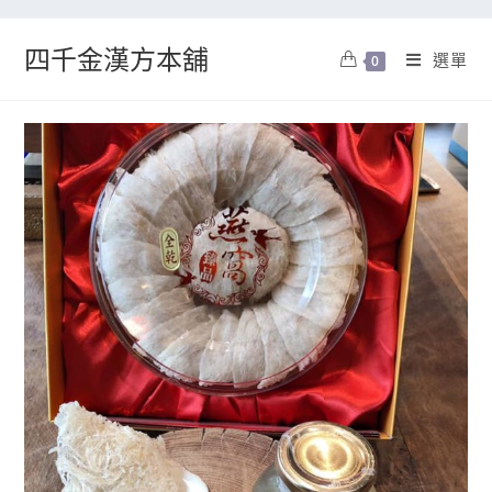
四千金漢方本舖
選單
0