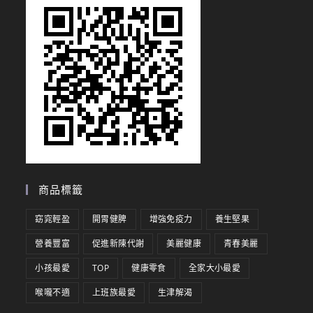
商品標籤
窈窕輕盈
開胃健脾
增強免疫力
養生堅果
營養豐富
促進新陳代謝
美麗健康
青春美麗
小孩最愛
TOP
健康零食
全家大小最愛
喉嚨不適
上班族最愛
生津解渴