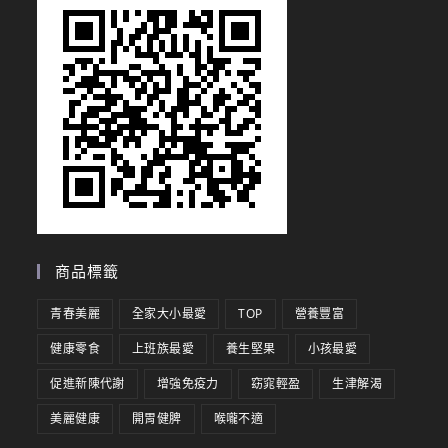
商品標籤
青春美麗
全家大小最愛
TOP
營養豐富
健康零食
上班族最愛
養生堅果
小孩最愛
促進新陳代謝
增強免疫力
窈窕輕盈
生津解渴
美麗健康
開胃健脾
喉嚨不適