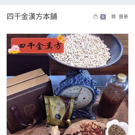
四千金漢方本舖
選單
0