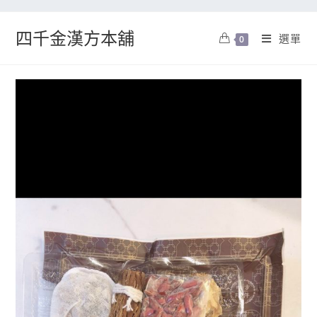
四千金漢方本舖
選單
0