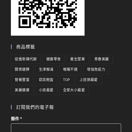
商品標籤
促進新陳代謝
健康零食
養生堅果
青春美麗
開胃健脾
生津解渴
喉嚨不適
增強免疫力
營養豐富
窈窕輕盈
TOP
上班族最愛
美麗健康
小孩最愛
全家大小最愛
訂閱我們的電子報
郵件
*