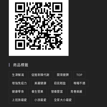
商品標籤
生津解渴
促進新陳代謝
開胃健脾
TOP
增強免疫力
美麗健康
窈窕輕盈
喉嚨不適
健康零食
養生堅果
營養豐富
青春美麗
上班族最愛
小孩最愛
全家大小最愛