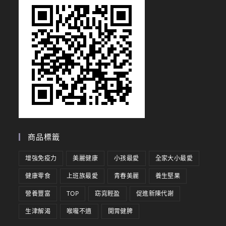
商品標籤
增強免疫力
美麗健康
小孩最愛
全家大小最愛
健康零食
上班族最愛
青春美麗
養生堅果
營養豐富
TOP
窈窕輕盈
促進新陳代謝
生津解渴
喉嚨不適
開胃健脾