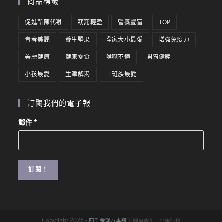
商品標籤
促進新陳代謝
窈窕輕盈
營養豐富
TOP
青春美麗
養生堅果
全家大小最愛
增強免疫力
美麗健康
健康零食
喉嚨不適
開胃健脾
小孩最愛
生津解渴
上班族最愛
訂閱我們的電子報
郵件
*
Copyright 2026 -
四千金漢方本舖
| 網頁設計 :
小訣行銷