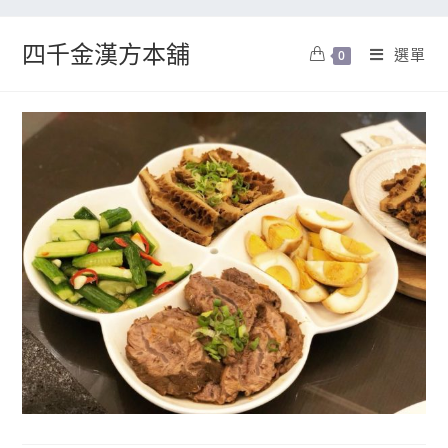
四千金漢方本舖
選單
0