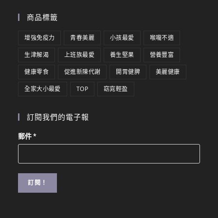
商品標籤
增強免疫力
青春美麗
小孩最愛
喉嚨不適
生津解渴
上班族最愛
養生堅果
營養豐富
健康零食
促進新陳代謝
開胃健脾
美麗健康
全家大小最愛
TOP
窈窕輕盈
訂閱我們的電子報
郵件
*