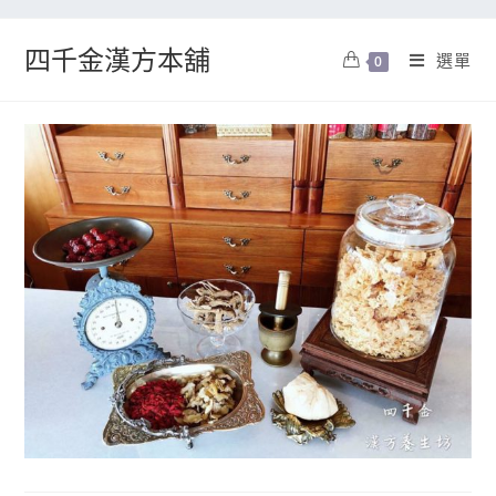
四千金漢方本舖
選單
0