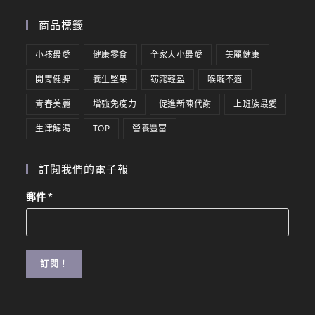
商品標籤
小孩最愛
健康零食
全家大小最愛
美麗健康
開胃健脾
養生堅果
窈窕輕盈
喉嚨不適
青春美麗
增強免疫力
促進新陳代謝
上班族最愛
生津解渴
TOP
營養豐富
訂閱我們的電子報
郵件
*