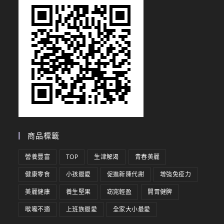
商品標籤
營養豐富
TOP
生津解渴
青春美麗
健康零食
小孩最愛
促進新陳代謝
增強免疫力
美麗健康
養生堅果
窈窕輕盈
開胃健脾
喉嚨不適
上班族最愛
全家大小最愛