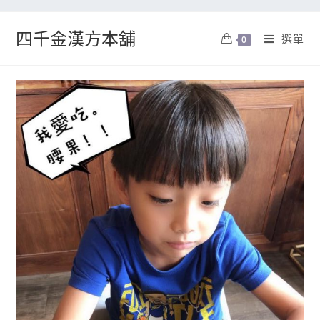
四千金漢方本舖
選單
0