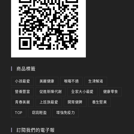
商品標籤
小孩最愛
美麗健康
喉嚨不適
生津解渴
營養豐富
促進新陳代謝
全家大小最愛
健康零食
青春美麗
上班族最愛
開胃健脾
養生堅果
TOP
窈窕輕盈
增強免疫力
訂閱我們的電子報