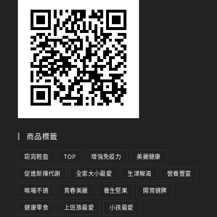
商品標籤
窈窕輕盈
TOP
增強免疫力
美麗健康
促進新陳代謝
全家大小最愛
生津解渴
營養豐富
喉嚨不適
青春美麗
養生堅果
開胃健脾
健康零食
上班族最愛
小孩最愛