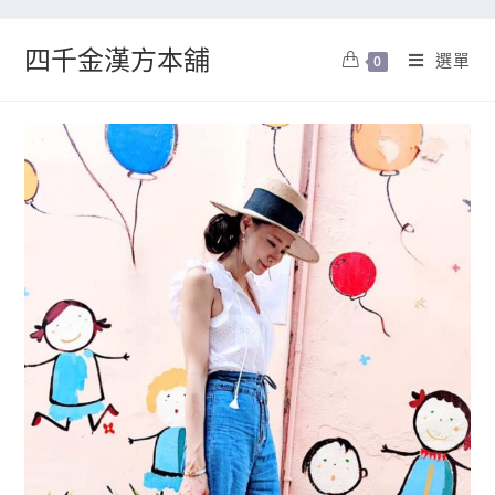
四千金漢方本舖
選單
0